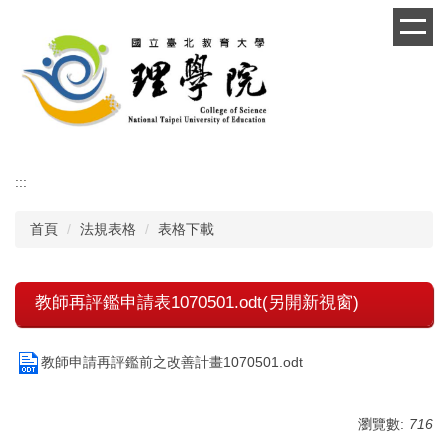
跳
到
主
要
內
容
區
:::
首頁
法規表格
表格下載
教師再評鑑申請表1070501.odt(另開新視窗)
教師申請再評鑑前之改善計畫1070501.odt
瀏覽數:
716