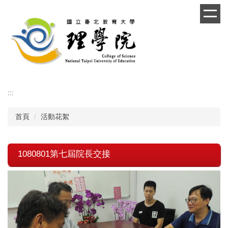
跳
到
主
要
內
容
區
:::
首頁
活動花絮
1080801第七屆院長交接