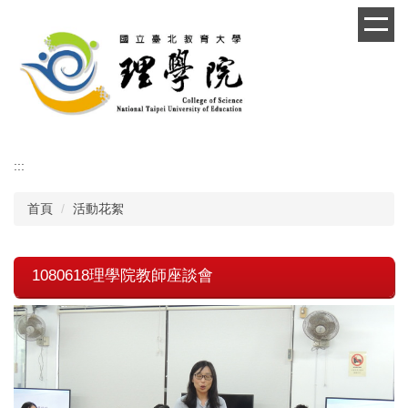
跳
到
主
要
內
容
區
:::
首頁
活動花絮
1080618理學院教師座談會