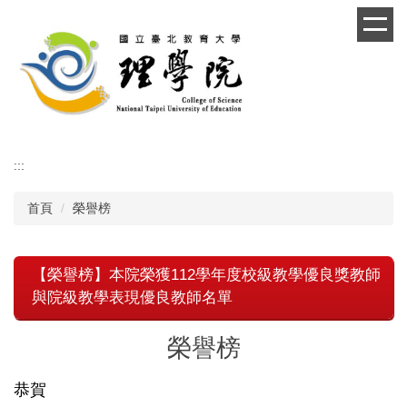
跳
到
主
要
內
容
區
:::
首頁
榮譽榜
【榮譽榜】本院榮獲112學年度校級教學優良獎教師
與院級教學表現優良教師名單
榮譽榜
恭賀