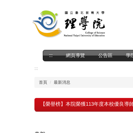
跳
到
主
要
內
容
區
:::
網頁導覽
公告區
學
:::
首頁
最新消息
【榮譽榜】本院榮獲113年度本校優良導