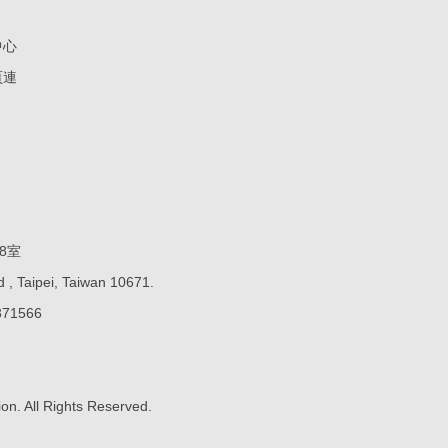
中心
頁連
8室
 , Taipei, Taiwan 10671.
71566
ion. All Rights Reserved.