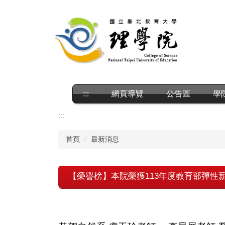
跳
到
主
要
內
容
區
:::
網頁導覽
公告區
學
:::
首頁
最新消息
【榮譽榜】本院榮獲113年度教育部彈性