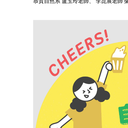
恭賀自然系 盧玉玲老師、 李昆展老師