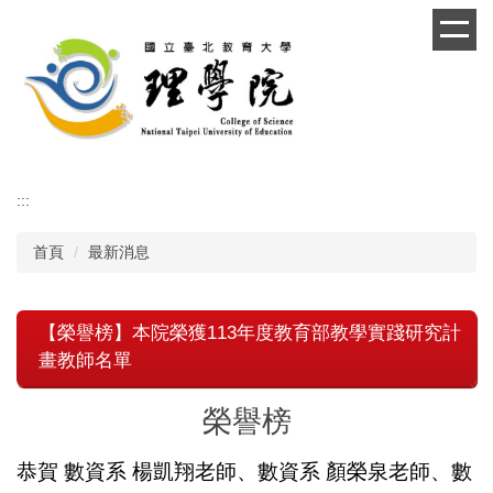
跳
到
主
要
內
容
區
:::
首頁
最新消息
【榮譽榜】本院榮獲113年度教育部教學實踐研究計
畫教師名單
榮譽榜
恭賀 數資系 楊凱翔老師、數資系 顏榮泉老師、數