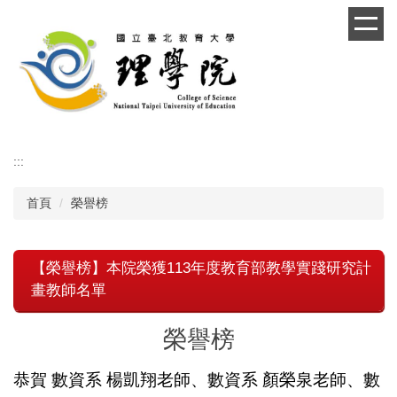
跳
到
主
要
內
容
區
:::
首頁
榮譽榜
【榮譽榜】本院榮獲113年度教育部教學實踐研究計
畫教師名單
榮譽榜
恭賀 數資系 楊凱翔老師、數資系 顏榮泉老師、數