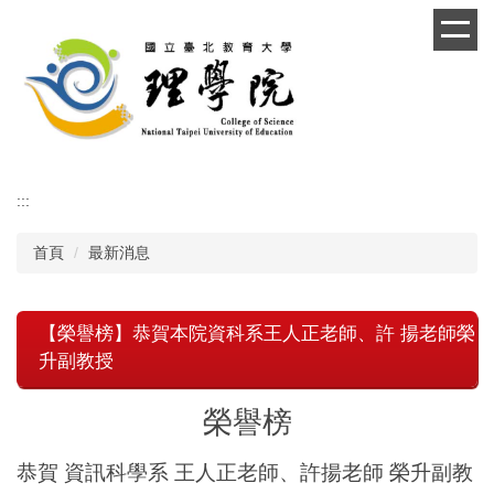
跳
到
主
要
內
容
區
:::
首頁
最新消息
【榮譽榜】恭賀本院資科系王人正老師、許 揚老師榮
升副教授
榮譽榜
恭賀
資訊科學系 王人正老師、許揚老師 榮升副教