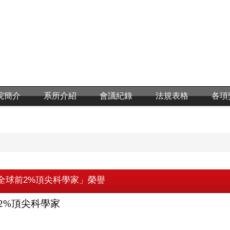
院簡介
系所介紹
會議紀錄
法規表格
各項
全球前2%頂尖科學家」榮譽
2%頂尖科學家