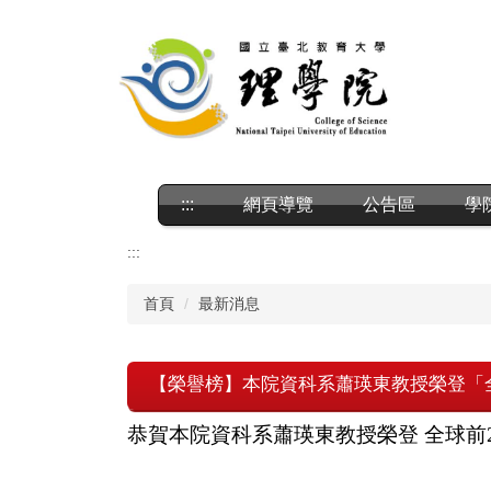
跳
到
主
要
內
容
區
:::
網頁導覽
公告區
學
:::
首頁
最新消息
【榮譽榜】本院資科系蕭瑛東教授榮登「
恭賀本院資科系蕭瑛東教授榮登 全球前