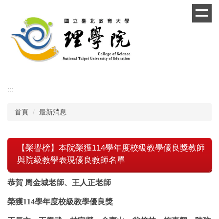
跳
到
主
要
內
容
區
:::
首頁
最新消息
【榮譽榜】本院榮獲114學年度校級教學優良獎教師
與院級教學表現優良教師名單
恭賀
周金城老師、王人正老師
榮獲
114
學年度校級教學優良獎