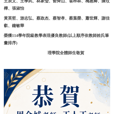
王辰文、王學武、林家瑩、俞齊山、翁梓林、梅惠卿、陳玟
樺、張淑怡
黃英哲、游志弘、蔡政杰、蔡智孝、蔡葉榮、蕭世輝、謝佳
叡、鐘敏華
榮獲114學年院級教學表現優良教師
(
以上順序依教師姓氏筆
畫排序)
理學院全體師生敬賀