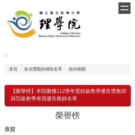
跳
到
主
要
內
容
區
:::
首頁
各項獎勵與補助名單
校內相關
【榮譽榜】本院榮獲112學年度校級教學優良獎教師
與院級教學表現優良教師名單
榮譽榜
恭賀