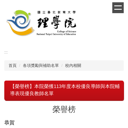
跳
到
主
要
內
容
區
:::
首頁
各項獎勵與補助名單
校內相關
【榮譽榜】本院榮獲113年度本校優良導師與本院輔
導表現優良教師名單
榮譽榜
恭賀