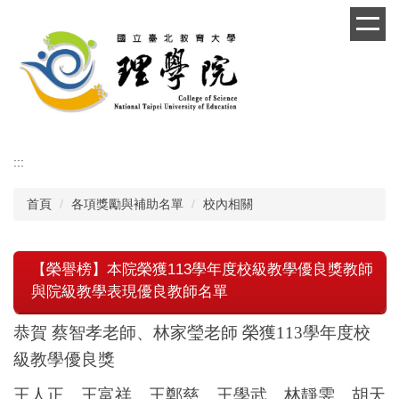
跳
到
主
要
內
容
區
:::
首頁
各項獎勵與補助名單
校內相關
【榮譽榜】本院榮獲113學年度校級教學優良獎教師
與院級教學表現優良教師名單
恭賀 蔡智孝老師、林家瑩老師 榮獲113學年度校
級教學優良獎
王人正、王富祥、王鄭慈、王學武、林靜雯、胡天