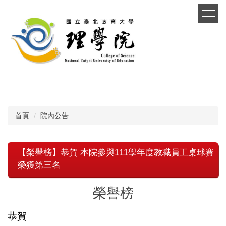
跳
到
主
要
內
容
區
:::
首頁
院內公告
【榮譽榜】恭賀 本院參與111學年度教職員工桌球賽
榮獲第三名
榮譽榜
恭賀