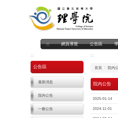
跳
到
主
要
內
容
區
:::
網頁導覽
公告區
:::
:::
公告區
首頁
院內
最新消息
院內公告
院內公告
2025-01-14
2024-11-01
一般公告