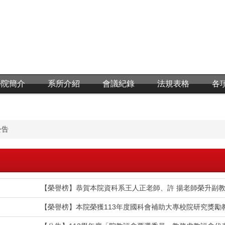
學院簡介
系所介紹
會議紀錄
法規表格
各
公告
【榮譽榜】恭賀本院資科系王人正老師、許 揚老師榮升副
【榮譽榜】本院榮獲113年度國科會補助大專校院研究獎勵