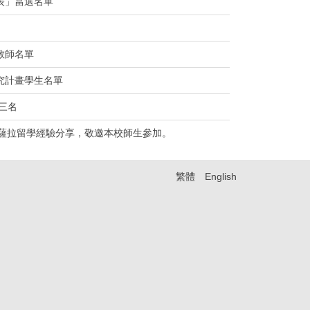
表」當選名單
教師名單
究計畫學生名單
三名
烏普薩拉留學經驗分享，敬邀本校師生參加。
繁體
English