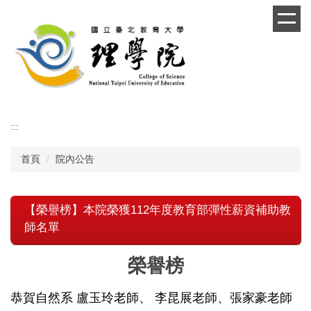
跳
到
主
要
內
容
區
:::
首頁
院內公告
【榮譽榜】本院榮獲112年度教育部彈性薪資補助教
師名單
榮譽榜
恭賀自然系 盧玉玲老師、 李昆展老師、張家豪老師