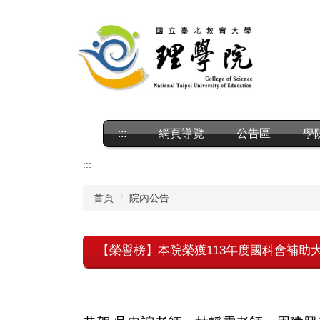
跳
到
主
要
內
容
區
:::
網頁導覽
公告區
學
:::
首頁
院內公告
【榮譽榜】本院榮獲113年度國科會補助