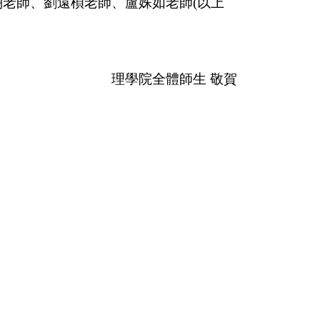
老師、劉遠楨老師、盧姝如老師(以上
理學院全體師生 敬賀