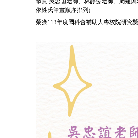
恭賀
吳忠誼老師、林靜雯老師、周建興
依姓氏筆畫順序排列)
榮獲113年度國科會補助大專校院研究